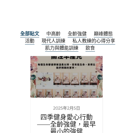
全部貼文
中高齡
全齡強健
巔峰體態
活動
現代人訓練
私人教練的心得分享
肌力與體能訓練
飲食
日
2025年2月5日
家線上
四季健身愛心行動
天氣
選擇百
——全齡強健，最早
麼選？
最小的強健