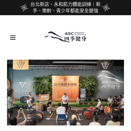
台北新店・永和肌力體能訓練｜新
手、樂齡、青少年都能安全變強