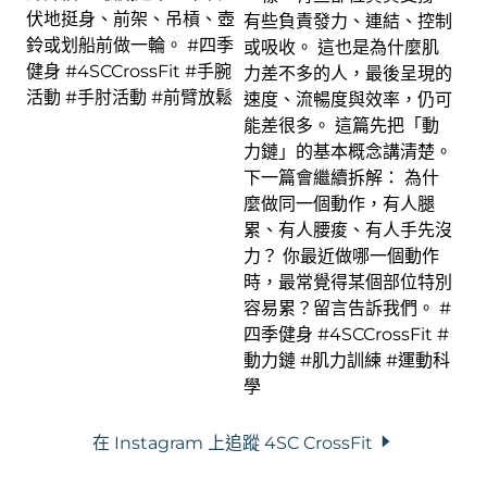
在 Instagram 上追蹤 4SC CrossFit